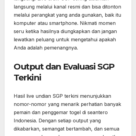
langsung melalui kanal resmi dan bisa ditonton
melalui perangkat yang anda gunakan, baik itu
komputer atau smartphone. Nikmati momen
seru ketika hasilnya diungkapkan dan jangan
lewatkan peluang untuk mengetahui apakah
Anda adalah pemenangnya.
Output dan Evaluasi SGP
Terkini
Hasil live undian SGP terkini menunjukkan
nomor-nomor yang menarik perhatian banyak
pemain dan penggemar togel di seantero
Indonesia. Dengan setiap output yang
dikabarkan, semangat bertambah, dan semua