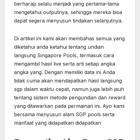
berharap selalu menjadi yang pertama-tama
mengetahui outputnya, sehingga mereka bisa
dapat segera menyusun tindakan selanjutnya.
Di artikel ini kami akan membahas semua yang
diketahui anda ketahui tentang undian
langsung Singapore Pools, termasuk cara
mengambil hasil live serta arti setiap angka
angka yang. Dengan memiliki data ini Anda
tidak cuma akan mendapatkan hasil langsung
sgp dalam waktu cepat, namun juga lebih jauh
tentang sistem metode pengundian dan reward
yang ditawarkan pada permainan ini. Ayo kami
bersama menyusuri alam SGP pools serta
manfaat yang didapatkan didapatkan