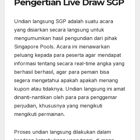
Pengertian Live Draw SGP
Undian langsung SGP adalah suatu acara
yang disiarkan secara langsung untuk
mengumumkan hasil pengundian dari pihak
Singapore Pools. Acara ini menawarkan
peluang kepada para peserta agar mendapat
informasi tentang secara real-time angka yang
berhasil berhasil, agar para pemain bisa
segera mengetahui apakah apakah menang
kupon atau tidaknya. Undian langsung ini amat
dinanti-nantikan oleh para para penggemar
perjudian, khususnya yang mengikuti
mengikuti permainan.
Proses undian langsung dilakukan dalam