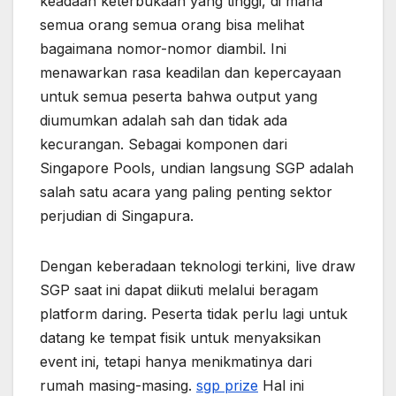
keadaan keterbukaan yang tinggi, di mana
semua orang semua orang bisa melihat
bagaimana nomor-nomor diambil. Ini
menawarkan rasa keadilan dan kepercayaan
untuk semua peserta bahwa output yang
diumumkan adalah sah dan tidak ada
kecurangan. Sebagai komponen dari
Singapore Pools, undian langsung SGP adalah
salah satu acara yang paling penting sektor
perjudian di Singapura.
Dengan keberadaan teknologi terkini, live draw
SGP saat ini dapat diikuti melalui beragam
platform daring. Peserta tidak perlu lagi untuk
datang ke tempat fisik untuk menyaksikan
event ini, tetapi hanya menikmatinya dari
rumah masing-masing.
sgp prize
Hal ini