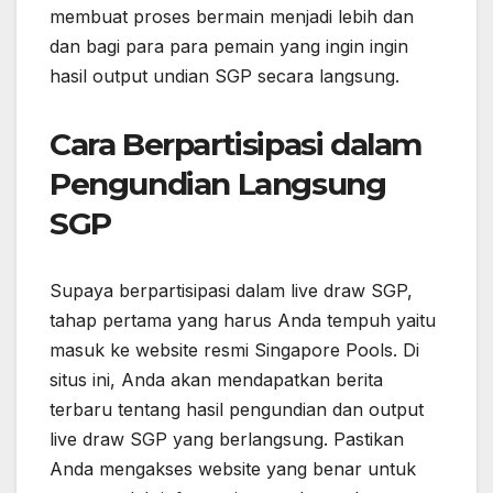
membuat proses bermain menjadi lebih dan
dan bagi para para pemain yang ingin ingin
hasil output undian SGP secara langsung.
Cara Berpartisipasi dalam
Pengundian Langsung
SGP
Supaya berpartisipasi dalam live draw SGP,
tahap pertama yang harus Anda tempuh yaitu
masuk ke website resmi Singapore Pools. Di
situs ini, Anda akan mendapatkan berita
terbaru tentang hasil pengundian dan output
live draw SGP yang berlangsung. Pastikan
Anda mengakses website yang benar untuk