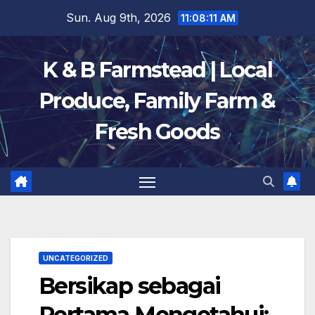
Skip
Sun. Aug 9th, 2026
11:08:11 AM
to
content
K & B Farmstead | Local
Produce, Family Farm &
Fresh Goods
UNCATEGORIZED
Bersikap sebagai
Pertama Mengetahui: