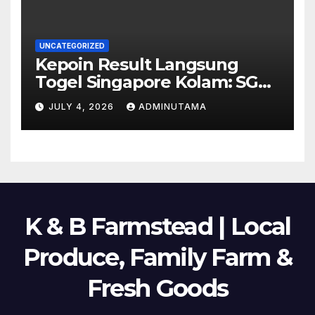
UNCATEGORIZED
Kepoin Result Langsung
Togel Singapore Kolam: SGP
Hasil Hasil Tanggal Saat Ini
JULY 4, 2026
ADMINUTAMA
K & B Farmstead | Local
Produce, Family Farm &
Fresh Goods