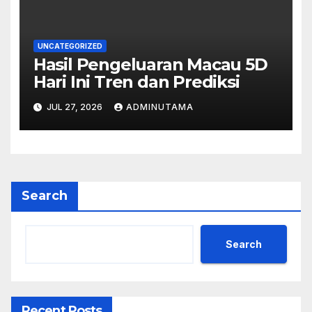
UNCATEGORIZED
Hasil Pengeluaran Macau 5D
Hari Ini Tren dan Prediksi
JUL 27, 2026
ADMINUTAMA
Search
Search
Recent Posts