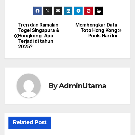
Tren dan Ramalan
Membongkar Data
Post
Togel Singapura &
Toto Hong Kong
Hongkong: Apa
Pools Hari Ini
navigation
Terjadi di tahun
2025?
By
AdminUtama
Related Post