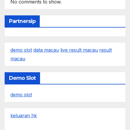
No comments to show.
Partnersip
demo slot
data macau
live result macau
result
macau
Demo Slot
demo slot
keluaran hk