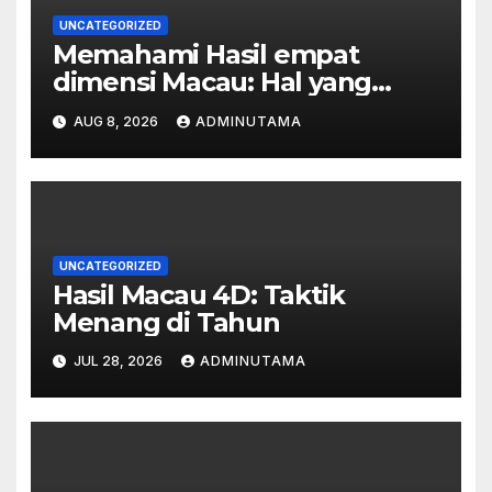
UNCATEGORIZED
Memahami Hasil empat
dimensi Macau: Hal yang
Perlu Diperhitungkan?
AUG 8, 2026
ADMINUTAMA
UNCATEGORIZED
Hasil Macau 4D: Taktik
Menang di Tahun
JUL 28, 2026
ADMINUTAMA