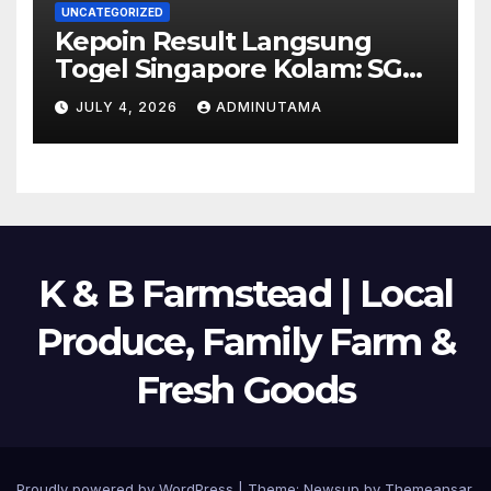
UNCATEGORIZED
Kepoin Result Langsung
Togel Singapore Kolam: SGP
Hasil Hasil Tanggal Saat Ini
JULY 4, 2026
ADMINUTAMA
K & B Farmstead | Local
Produce, Family Farm &
Fresh Goods
Proudly powered by WordPress
|
Theme:
Newsup
by
Themeansar
.