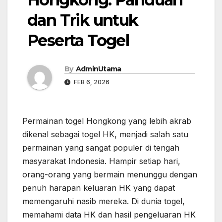
dan Trik untuk
Peserta Togel
By
AdminUtama
FEB 6, 2026
Permainan togel Hongkong yang lebih akrab
dikenal sebagai togel HK, menjadi salah satu
permainan yang sangat populer di tengah
masyarakat Indonesia. Hampir setiap hari,
orang-orang yang bermain menunggu dengan
penuh harapan keluaran HK yang dapat
memengaruhi nasib mereka. Di dunia togel,
memahami data HK dan hasil pengeluaran HK