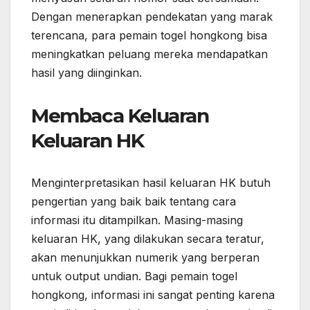
Dengan menerapkan pendekatan yang marak
terencana, para pemain togel hongkong bisa
meningkatkan peluang mereka mendapatkan
hasil yang diinginkan.
Membaca Keluaran
Keluaran HK
Menginterpretasikan hasil keluaran HK butuh
pengertian yang baik baik tentang cara
informasi itu ditampilkan. Masing-masing
keluaran HK, yang dilakukan secara teratur,
akan menunjukkan numerik yang berperan
untuk output undian. Bagi pemain togel
hongkong, informasi ini sangat penting karena