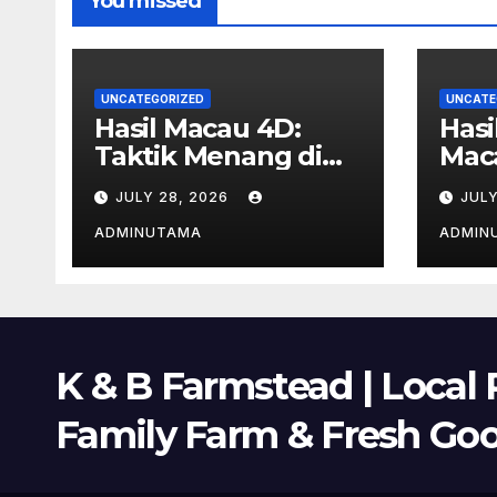
You missed
UNCATEGORIZED
UNCATE
Hasil Macau 4D:
Hasi
Taktik Menang di
Maca
Tahun
Tren
JULY 28, 2026
JULY
ADMINUTAMA
ADMIN
K & B Farmstead | Local 
Family Farm & Fresh Go