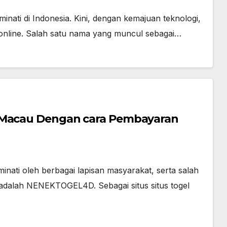
iminati di Indonesia. Kini, dengan kemajuan teknologi,
s online. Salah satu nama yang muncul sebagai…
l Macau Dengan cara Pembayaran
inati oleh berbagai lapisan masyarakat, serta salah
 adalah NENEKTOGEL4D. Sebagai situs situs togel