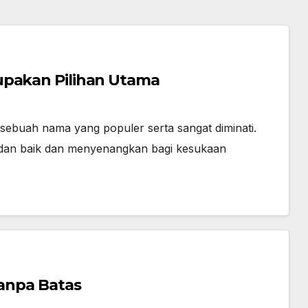
upakan Pilihan Utama
i sebuah nama yang populer serta sangat diminati.
 dan baik dan menyenangkan bagi kesukaan
Tanpa Batas