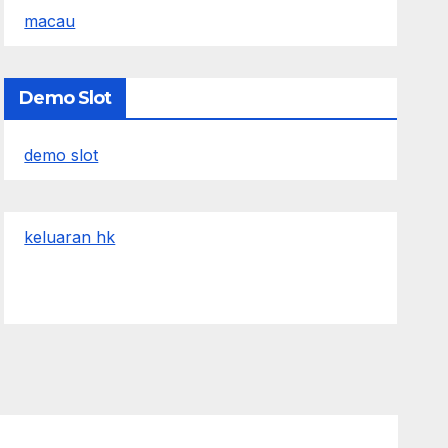
macau
Demo Slot
demo slot
keluaran hk