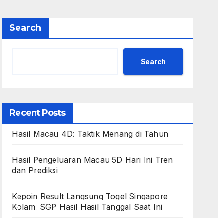
Search
Search
Recent Posts
Hasil Macau 4D: Taktik Menang di Tahun
Hasil Pengeluaran Macau 5D Hari Ini Tren
dan Prediksi
Kepoin Result Langsung Togel Singapore
Kolam: SGP Hasil Hasil Tanggal Saat Ini