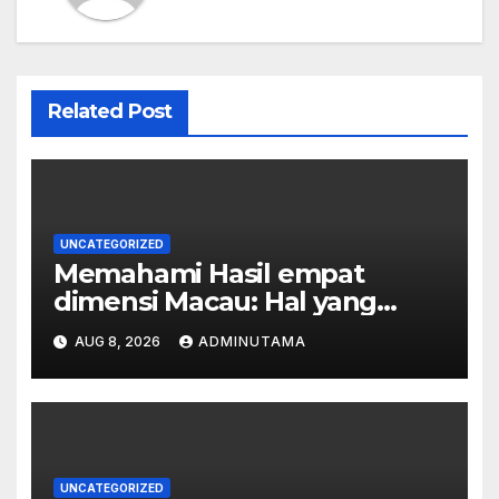
Related Post
UNCATEGORIZED
Memahami Hasil empat
dimensi Macau: Hal yang
Perlu Diperhitungkan?
AUG 8, 2026
ADMINUTAMA
UNCATEGORIZED