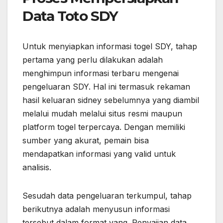
Data Toto SDY
Untuk menyiapkan informasi togel SDY, tahap
pertama yang perlu dilakukan adalah
menghimpun informasi terbaru mengenai
pengeluaran SDY. Hal ini termasuk rekaman
hasil keluaran sidney sebelumnya yang diambil
melalui mudah melalui situs resmi maupun
platform togel terpercaya. Dengan memiliki
sumber yang akurat, pemain bisa
mendapatkan informasi yang valid untuk
analisis.
Sesudah data pengeluaran terkumpul, tahap
berikutnya adalah menyusun informasi
tersebut dalam format yang. Penyajian data