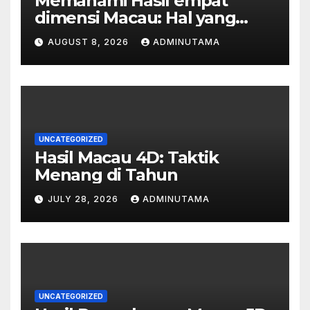
Memahami Hasil empat
dimensi Macau: Hal yang
Perlu Diperhitungkan?
AUGUST 8, 2026
ADMINUTAMA
UNCATEGORIZED
Hasil Macau 4D: Taktik
Menang di Tahun
JULY 28, 2026
ADMINUTAMA
UNCATEGORIZED