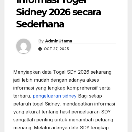
Sidney 2026 secara
Sederhana
By
AdminUtama
OCT 27, 2025
Menyiapkan data Togel SDY 2026 sekarang
jadi lebih mudah dengan adanya akses
informasi yang lengkap komprehensif serta
terbaru.
pengeluaran sidney
Bagi setiap
petaruh togel Sidney, mendapatkan informasi
yang akurat tentang hasil pengeluaran SDY
sangatlah penting untuk menambah peluang
menang. Melalui adanya data SDY lengkap