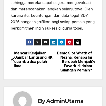
sehingga mereka dapat segera mengevaluasi
dan merencanakan langkah selanjutnya. Oleh
karena itu, keuntungan dari data togel SDY
2026 sangat signifikan bagi setiap pemain yang
berkomitmen ingin sukses di dunia togel.
Mencari Keajaiban
Demo Slot Wrath of
Post
Gambar Langsung HK
Nezha: Kenapa Ini
dua ribu dua puluh
Berubah Menjadi
navigation
lima
Favorit di dalam
Kalangan Pemain?
By
AdminUtama