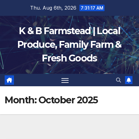
Skip
Thu. Aug 6th, 2026
7:31:17 AM
to
content
K & B Farmstead | Local
Produce, Family Farm &
Fresh Goods
Month:
October 2025