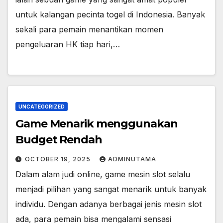
untuk kalangan pecinta togel di Indonesia. Banyak
sekali para pemain menantikan momen
pengeluaran HK tiap hari,…
UNCATEGORIZED
Game Menarik menggunakan
Budget Rendah
OCTOBER 19, 2025
ADMINUTAMA
Dalam alam judi online, game mesin slot selalu
menjadi pilihan yang sangat menarik untuk banyak
individu. Dengan adanya berbagai jenis mesin slot
ada, para pemain bisa mengalami sensasi