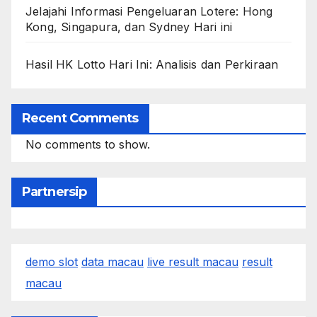
Jelajahi Informasi Pengeluaran Lotere: Hong
Kong, Singapura, dan Sydney Hari ini
Hasil HK Lotto Hari Ini: Analisis dan Perkiraan
Recent Comments
No comments to show.
Partnersip
demo slot
data macau
live result macau
result
macau