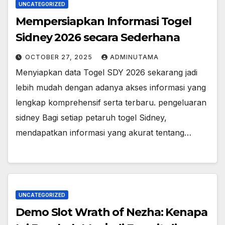
UNCATEGORIZED
Mempersiapkan Informasi Togel
Sidney 2026 secara Sederhana
OCTOBER 27, 2025
ADMINUTAMA
Menyiapkan data Togel SDY 2026 sekarang jadi
lebih mudah dengan adanya akses informasi yang
lengkap komprehensif serta terbaru. pengeluaran
sidney Bagi setiap petaruh togel Sidney,
mendapatkan informasi yang akurat tentang…
UNCATEGORIZED
Demo Slot Wrath of Nezha: Kenapa