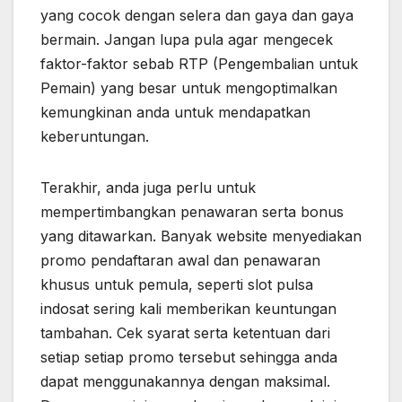
yang cocok dengan selera dan gaya dan gaya
bermain. Jangan lupa pula agar mengecek
faktor-faktor sebab RTP (Pengembalian untuk
Pemain) yang besar untuk mengoptimalkan
kemungkinan anda untuk mendapatkan
keberuntungan.
Terakhir, anda juga perlu untuk
mempertimbangkan penawaran serta bonus
yang ditawarkan. Banyak website menyediakan
promo pendaftaran awal dan penawaran
khusus untuk pemula, seperti slot pulsa
indosat sering kali memberikan keuntungan
tambahan. Cek syarat serta ketentuan dari
setiap setiap promo tersebut sehingga anda
dapat menggunakannya dengan maksimal.