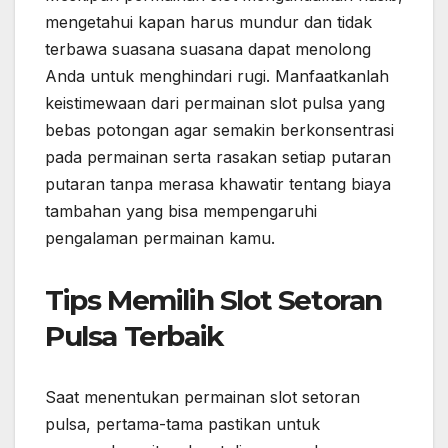
mengetahui kapan harus mundur dan tidak
terbawa suasana suasana dapat menolong
Anda untuk menghindari rugi. Manfaatkanlah
keistimewaan dari permainan slot pulsa yang
bebas potongan agar semakin berkonsentrasi
pada permainan serta rasakan setiap putaran
putaran tanpa merasa khawatir tentang biaya
tambahan yang bisa mempengaruhi
pengalaman permainan kamu.
Tips Memilih Slot Setoran
Pulsa Terbaik
Saat menentukan permainan slot setoran
pulsa, pertama-tama pastikan untuk