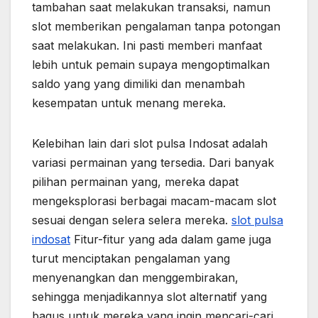
tambahan saat melakukan transaksi, namun
slot memberikan pengalaman tanpa potongan
saat melakukan. Ini pasti memberi manfaat
lebih untuk pemain supaya mengoptimalkan
saldo yang yang dimiliki dan menambah
kesempatan untuk menang mereka.
Kelebihan lain dari slot pulsa Indosat adalah
variasi permainan yang tersedia. Dari banyak
pilihan permainan yang, mereka dapat
mengeksplorasi berbagai macam-macam slot
sesuai dengan selera selera mereka.
slot pulsa
indosat
Fitur-fitur yang ada dalam game juga
turut menciptakan pengalaman yang
menyenangkan dan menggembirakan,
sehingga menjadikannya slot alternatif yang
bagus untuk mereka yang ingin mencari-cari