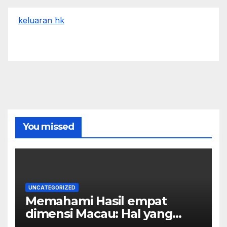
keluaran hk
You missed
UNCATEGORIZED
Memahami Hasil empat
dimensi Macau: Hal yang
Perlu Diperhitungkan?