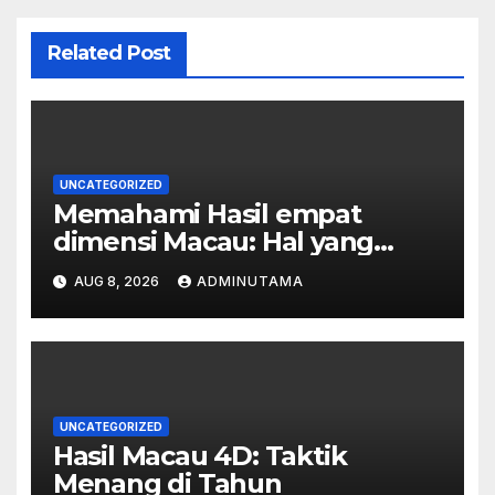
Related Post
UNCATEGORIZED
Memahami Hasil empat
dimensi Macau: Hal yang
Perlu Diperhitungkan?
AUG 8, 2026
ADMINUTAMA
UNCATEGORIZED
Hasil Macau 4D: Taktik
Menang di Tahun