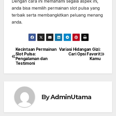
Dengan cara ini memahami segala aspek ini,
anda bisa memilih permainan slot pulsa yang
terbaik serta membangkitkan peluang menang
anda.
Kecintaan Permainan
Variasi Hidangan Gizi:
Post
Slot Pulsa:
Cari Opsi Favorit
Pengalaman dan
Kamu
navigation
Testimoni
By
AdminUtama