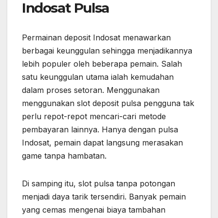
Indosat Pulsa
Permainan deposit Indosat menawarkan
berbagai keunggulan sehingga menjadikannya
lebih populer oleh beberapa pemain. Salah
satu keunggulan utama ialah kemudahan
dalam proses setoran. Menggunakan
menggunakan slot deposit pulsa pengguna tak
perlu repot-repot mencari-cari metode
pembayaran lainnya. Hanya dengan pulsa
Indosat, pemain dapat langsung merasakan
game tanpa hambatan.
Di samping itu, slot pulsa tanpa potongan
menjadi daya tarik tersendiri. Banyak pemain
yang cemas mengenai biaya tambahan