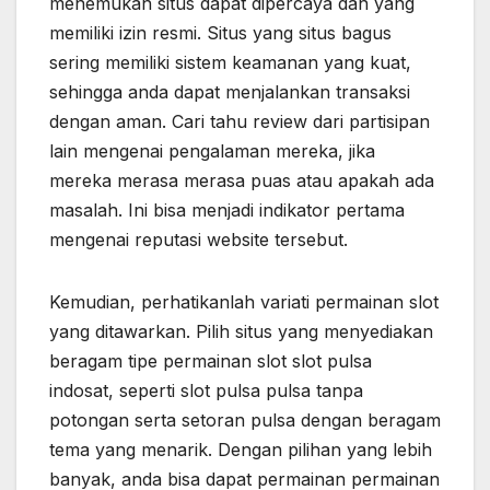
menemukan situs dapat dipercaya dan yang
memiliki izin resmi. Situs yang situs bagus
sering memiliki sistem keamanan yang kuat,
sehingga anda dapat menjalankan transaksi
dengan aman. Cari tahu review dari partisipan
lain mengenai pengalaman mereka, jika
mereka merasa merasa puas atau apakah ada
masalah. Ini bisa menjadi indikator pertama
mengenai reputasi website tersebut.
Kemudian, perhatikanlah variati permainan slot
yang ditawarkan. Pilih situs yang menyediakan
beragam tipe permainan slot slot pulsa
indosat, seperti slot pulsa pulsa tanpa
potongan serta setoran pulsa dengan beragam
tema yang menarik. Dengan pilihan yang lebih
banyak, anda bisa dapat permainan permainan