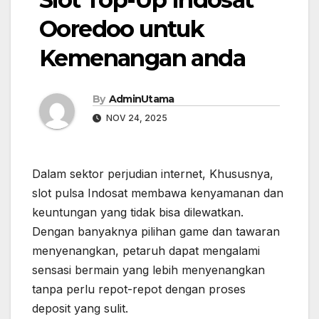
Ooredoo untuk
Kemenangan anda
By
AdminUtama
NOV 24, 2025
Dalam sektor perjudian internet, Khususnya,
slot pulsa Indosat membawa kenyamanan dan
keuntungan yang tidak bisa dilewatkan.
Dengan banyaknya pilihan game dan tawaran
menyenangkan, petaruh dapat mengalami
sensasi bermain yang lebih menyenangkan
tanpa perlu repot-repot dengan proses
deposit yang sulit.