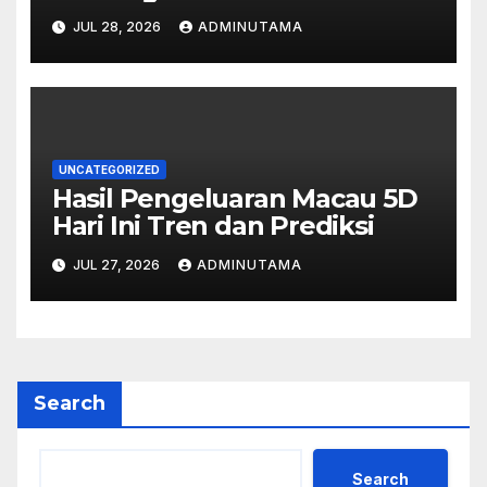
JUL 28, 2026
ADMINUTAMA
UNCATEGORIZED
Hasil Pengeluaran Macau 5D
Hari Ini Tren dan Prediksi
JUL 27, 2026
ADMINUTAMA
Search
Search