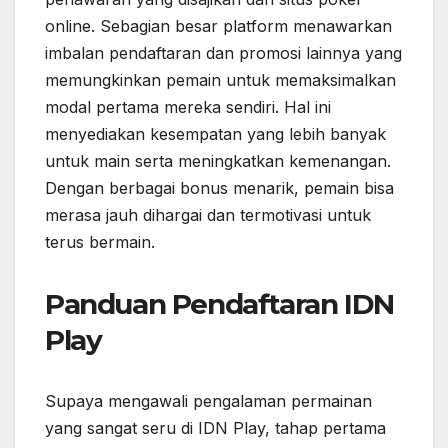
online. Sebagian besar platform menawarkan
imbalan pendaftaran dan promosi lainnya yang
memungkinkan pemain untuk memaksimalkan
modal pertama mereka sendiri. Hal ini
menyediakan kesempatan yang lebih banyak
untuk main serta meningkatkan kemenangan.
Dengan berbagai bonus menarik, pemain bisa
merasa jauh dihargai dan termotivasi untuk
terus bermain.
Panduan Pendaftaran IDN
Play
Supaya mengawali pengalaman permainan
yang sangat seru di IDN Play, tahap pertama