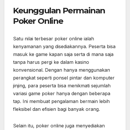
Keunggulan Permainan
Poker Online
Satu nilai terbesar poker online ialah
kenyamanan yang disediakannya. Peserta bisa
masuk ke game kapan saja serta di mana saja
tanpa harus pergi ke dalam kasino
konvensional. Dengan hanya menggunakan
perangkat seperti ponsel pintar dan komputer
jinjing, para peserta bisa menikmati sejumlah
variasi game poker hanya dengan beberapa
tap. Ini membuat pengalaman bermain lebih
fleksibel dan efisien bagi banyak orang.
Selain itu, poker online juga menyediakan