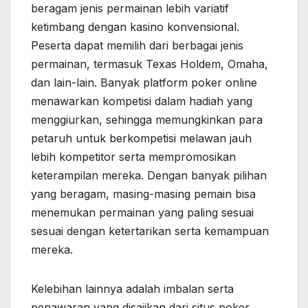
beragam jenis permainan lebih variatif
ketimbang dengan kasino konvensional.
Peserta dapat memilih dari berbagai jenis
permainan, termasuk Texas Holdem, Omaha,
dan lain-lain. Banyak platform poker online
menawarkan kompetisi dalam hadiah yang
menggiurkan, sehingga memungkinkan para
petaruh untuk berkompetisi melawan jauh
lebih kompetitor serta mempromosikan
keterampilan mereka. Dengan banyak pilihan
yang beragam, masing-masing pemain bisa
menemukan permainan yang paling sesuai
sesuai dengan ketertarikan serta kemampuan
mereka.
Kelebihan lainnya adalah imbalan serta
penawaran yang disajikan dari situs poker