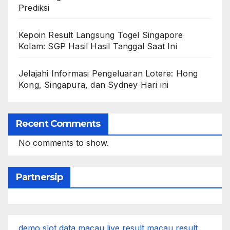
Prediksi
Kepoin Result Langsung Togel Singapore
Kolam: SGP Hasil Hasil Tanggal Saat Ini
Jelajahi Informasi Pengeluaran Lotere: Hong
Kong, Singapura, dan Sydney Hari ini
Recent Comments
No comments to show.
Partnersip
demo slot
data macau
live result macau
result