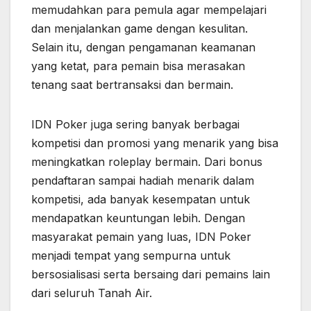
memudahkan para pemula agar mempelajari
dan menjalankan game dengan kesulitan.
Selain itu, dengan pengamanan keamanan
yang ketat, para pemain bisa merasakan
tenang saat bertransaksi dan bermain.
IDN Poker juga sering banyak berbagai
kompetisi dan promosi yang menarik yang bisa
meningkatkan roleplay bermain. Dari bonus
pendaftaran sampai hadiah menarik dalam
kompetisi, ada banyak kesempatan untuk
mendapatkan keuntungan lebih. Dengan
masyarakat pemain yang luas, IDN Poker
menjadi tempat yang sempurna untuk
bersosialisasi serta bersaing dari pemains lain
dari seluruh Tanah Air.