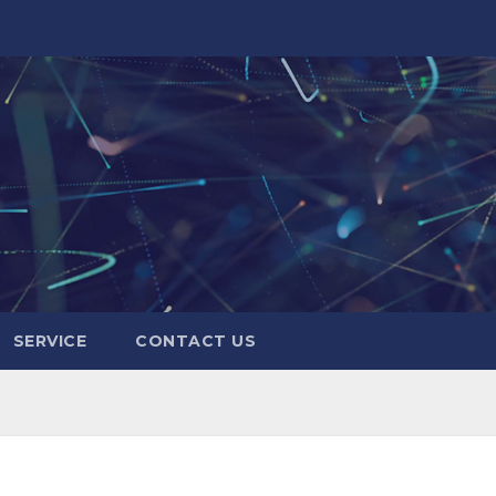
SERVICE
CONTACT US