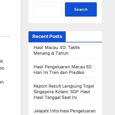
Search
Recent Posts
Hasil Macau 4D: Taktik
Menang di Tahun
uk
Hasil Pengeluaran Macau 5D
emo
Hari Ini Tren dan Prediksi
an
Kepoin Result Langsung Togel
Singapore Kolam: SGP Hasil
Hasil Tanggal Saat Ini
Jelajahi Informasi Pengeluaran