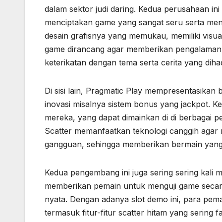
dalam sektor judi daring. Kedua perusahaan ini d
menciptakan game yang sangat seru serta men
desain grafisnya yang memukau, memiliki visu
game dirancang agar memberikan pengalaman b
keterikatan dengan tema serta cerita yang diha
Di sisi lain, Pragmatic Play mempresentasik
inovasi misalnya sistem bonus yang jackpot. K
mereka, yang dapat dimainkan di di berbagai p
Scatter memanfaatkan teknologi canggih agar
gangguan, sehingga memberikan bermain yang
Kedua pengembang ini juga sering sering kal
memberikan pemain untuk menguji game secar
nyata. Dengan adanya slot demo ini, para pem
termasuk fitur-fitur scatter hitam yang sering