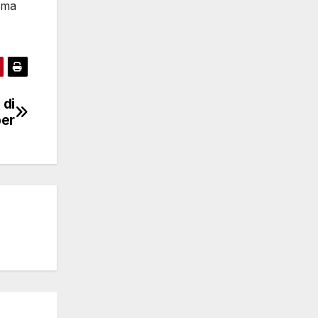
ama
 di
per