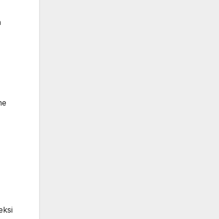
h
me
eksi