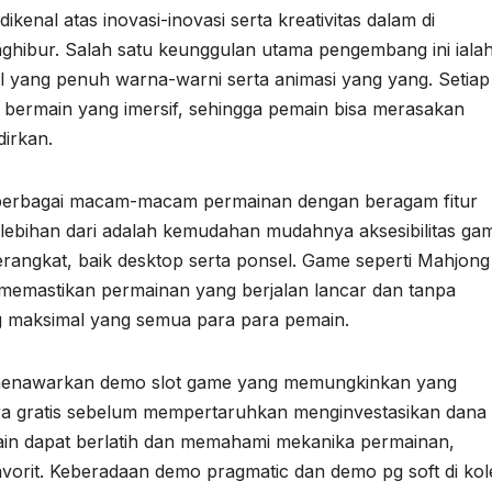
ikenal atas inovasi-inovasi serta kreativitas dalam di
ghibur. Salah satu keunggulan utama pengembang ini iala
al yang penuh warna-warni serta animasi yang yang. Setiap
ermain yang imersif, sehingga pemain bisa merasakan
dirkan.
an berbagai macam-macam permainan dengan beragam fitur
elebihan dari adalah kemudahan mudahnya aksesibilitas ga
erangkat, baik desktop serta ponsel. Game seperti Mahjong
 memastikan permainan yang berjalan lancar dan tanpa
 maksimal yang semua para para pemain.
i menawarkan demo slot game yang memungkinkan yang
a gratis sebelum mempertaruhkan menginvestasikan dana
ain dapat berlatih dan memahami mekanika permainan,
 favorit. Keberadaan demo pragmatic dan demo pg soft di kol