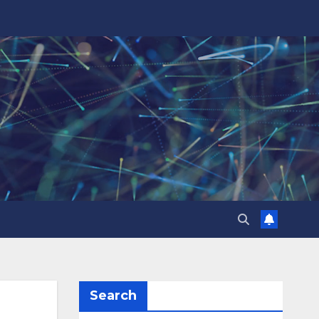
Search